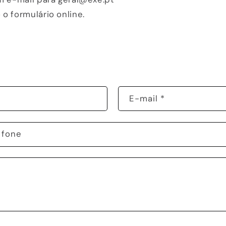
o formulário online.
E-mail
*
efone