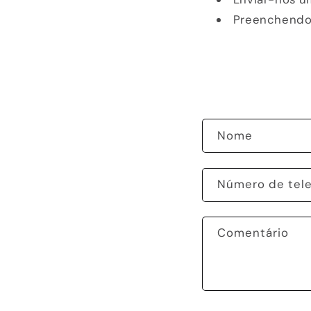
Preenchendo 
F
Nome
o
r
Número de tel
m
u
Comentário
l
á
r