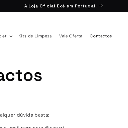
A Loja Oficial Exé em Portugal.
tlet
Kits de Limpeza
Vale Oferta
Contactos
actos
alquer dúvida basta:
m e-mail para geral@exe.pt