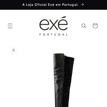
Saltar
A Loja Oficial Exé em Portugal.
para o
conteúdo
Carrinho
Saltar para
a
informação
do produto