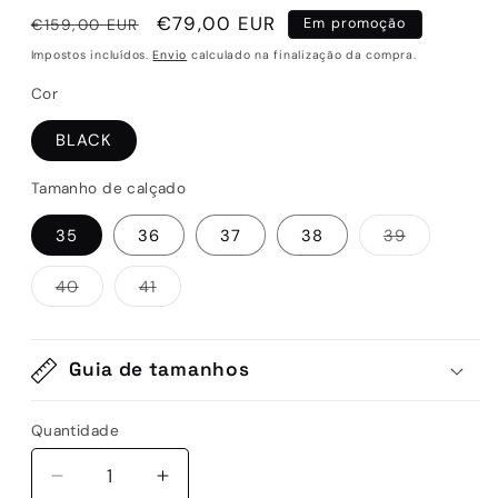
Preço
Preço
€79,00 EUR
€159,00 EUR
Em promoção
normal
de
Impostos incluídos.
Envio
calculado na finalização da compra.
saldo
Cor
BLACK
Tamanho de calçado
Variante
35
36
37
38
39
esgotada
ou
indisponív
Variante
Variante
40
41
esgotada
esgotada
ou
ou
indisponível
indisponível
Guia de tamanhos
Quantidade
Quantidade
Diminuir
Aumentar