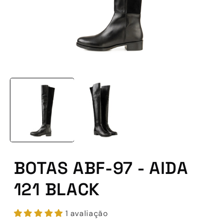
Abrir
conteúdo
multimédia
1
em
modal
BOTAS ABF-97 - AIDA
121 BLACK
1 avaliação