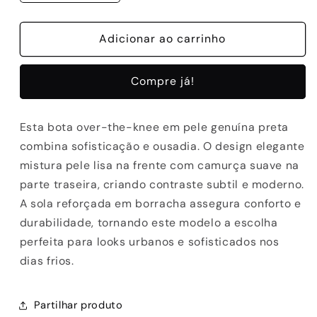
a
a
quantidade
quantidade
de
Adicionar ao carrinho
de
BOTAS
BOTAS
ABF-
ABF-
Compre já!
97
97
-
-
AIDA
AIDA
Esta bota over-the-knee em pele genuína preta
121
121
combina sofisticação e ousadia. O design elegante
BLACK
BLACK
mistura pele lisa na frente com camurça suave na
parte traseira, criando contraste subtil e moderno.
A sola reforçada em borracha assegura conforto e
durabilidade, tornando este modelo a escolha
perfeita para looks urbanos e sofisticados nos
dias frios.
Partilhar produto