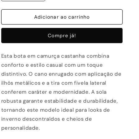
a
a
quantidade
quantidade
de
Adicionar ao carrinho
de
BOTAS
BOTAS
ABF-
ABF-
Compre já!
97
97
-
-
ELMA
ELMA
Esta bota em camurça castanha combina
205
205
conforto e estilo casual com um toque
COGNAC
COGNAC
distintivo. O cano enrugado com aplicação de
ilhós metálicos e a tira com fivela lateral
conferem caráter e modernidade. A sola
robusta garante estabilidade e durabilidade,
tornando este modelo ideal para looks de
inverno descontraídos e cheios de
personalidade.