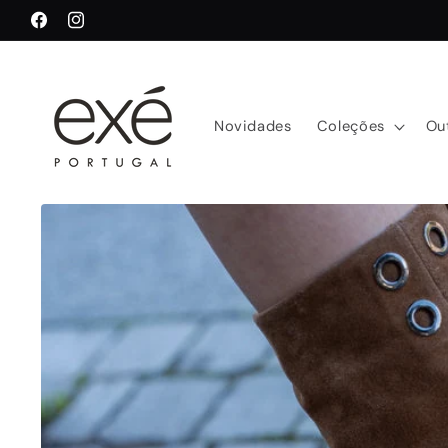
Saltar
para o
Facebook
Instagram
conteúdo
Novidades
Coleções
Ou
Saltar para
a
informação
do produto