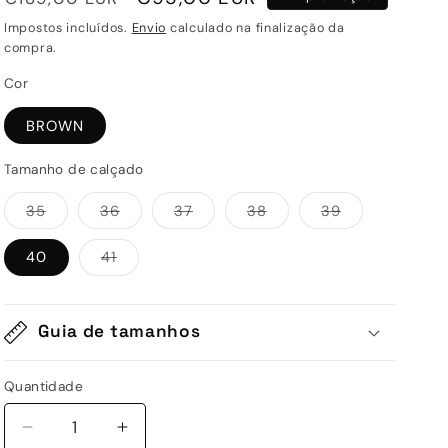
normal
de
Impostos incluídos.
Envio
calculado na finalização da
saldo
compra.
Cor
BROWN
Tamanho de calçado
Variante
Variante
Variante
Variante
Variante
35
36
37
38
39
esgotada
esgotada
esgotada
esgotada
esgotada
ou
ou
ou
ou
ou
indisponível
indisponível
indisponível
indisponível
indisponível
Variante
40
41
esgotada
ou
indisponível
Guia de tamanhos
Quantidade
Quantidade
Diminuir
Aumentar