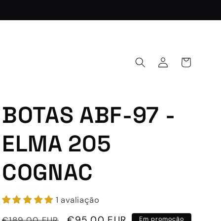
Iniciar
Carrinho
sessão
BOTAS ABF-97 -
ELMA 205
COGNAC
1 avaliação
Preço
Preço
€95,00 EUR
€189,00 EUR
Em promoção