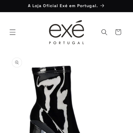
Saltar
A Loja Oficial Exé em Portugal.
para o
conteúdo
Carrinho
Saltar para
a
informação
do produto