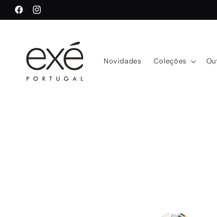
Saltar
para o
Facebook
Instagram
conteúdo
Novidades
Coleções
Ou
Saltar para
a
informação
do produto