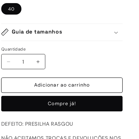
40
Guia de tamanhos
Quantidade
Quantidade
Diminuir
Aumentar
a
a
quantidade
quantidade
de
Adicionar ao carrinho
de
D-
D-
134-
134-
Compre já!
161
161
-
-
SILVER
SILVER
DEFEITO: PRESILHA RASGOU
YELLOW
YELLOW
NÃO ACEITAMOS TROCAS E DEVOLUÇÕES NOS