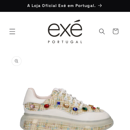
Saltar
A Loja Oficial Exé em Portugal.
para o
conteúdo
Carrinho
Saltar para
a
informação
do produto