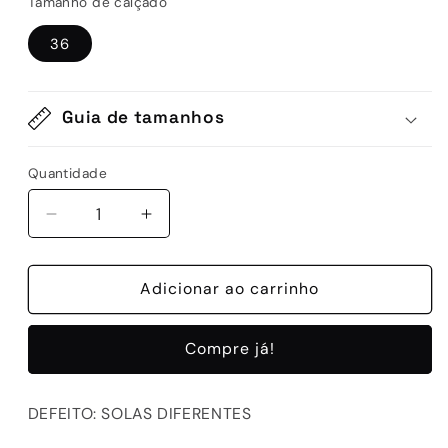
Tamanho de calçado
36
Guia de tamanhos
Quantidade
Quantidade
Diminuir
Aumentar
a
a
quantidade
quantidade
de
Adicionar ao carrinho
de
D-
D-
520-
520-
Compre já!
1
1
WHITE
WHITE
DEFEITO: SOLAS DIFERENTES