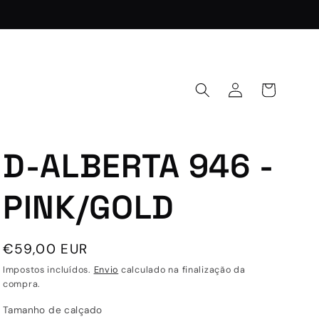
Iniciar
Carrinho
sessão
D-ALBERTA 946 -
PINK/GOLD
Preço
€59,00 EUR
normal
Impostos incluídos.
Envio
calculado na finalização da
compra.
Tamanho de calçado