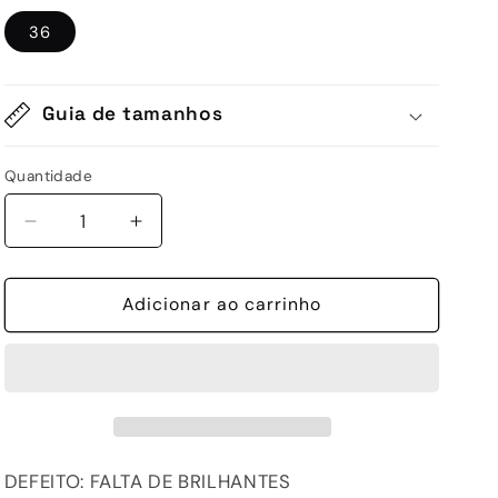
36
Guia de tamanhos
Quantidade
Quantidade
Diminuir
Aumentar
a
a
quantidade
quantidade
de
Adicionar ao carrinho
de
D-
D-
ALBERTA
ALBERTA
946
946
-
-
PINK/GOLD
PINK/GOLD
DEFEITO: FALTA DE BRILHANTES