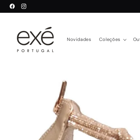
Saltar
para o
Facebook
Instagram
conteúdo
Novidades
Coleções
Ou
Saltar para
a
informação
do produto