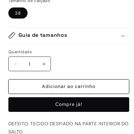
Tamanho de calçado
38
Guia de tamanhos
Quantidade
Quantidade
Diminuir
Aumentar
a
a
quantidade
quantidade
de
Adicionar ao carrinho
de
D-
D-
CAPRICE
CAPRICE
Compre já!
210
210
DEFEITO: TECIDO DESFIADO NA PARTE INTERIOR DO
SALTO