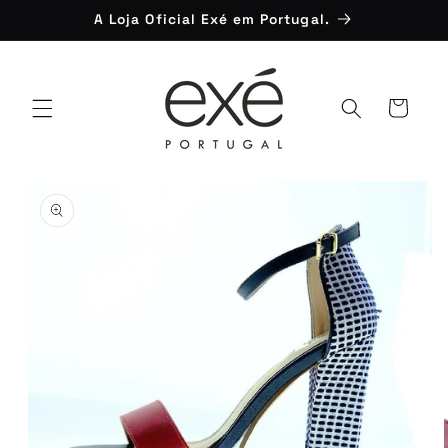
Saltar
A Loja Oficial Exé em Portugal.
para o
conteúdo
Carrinho
Saltar para
a
informação
do produto