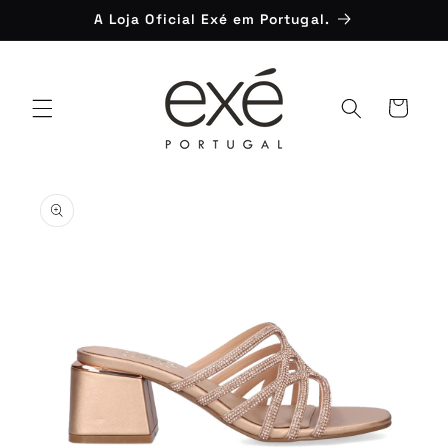
Saltar
A Loja Oficial Exé em Portugal.
para o
conteúdo
Carrinho
Saltar para
a
informação
do produto