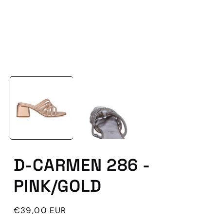
Abrir
conteúdo
multimédia
1
em
modal
D-CARMEN 286 -
PINK/GOLD
Preço
€39,00 EUR