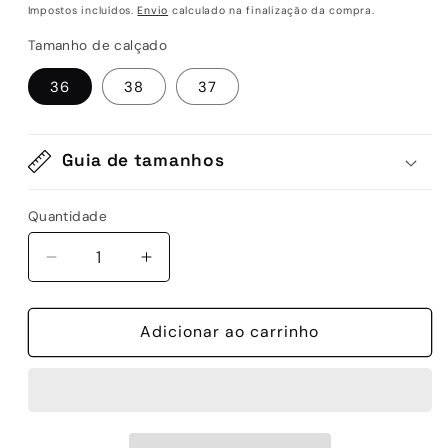
normal
Impostos incluídos.
Envio
calculado na finalização da compra.
Tamanho de calçado
36
38
37
Guia de tamanhos
Quantidade
Quantidade
Diminuir
Aumentar
a
a
quantidade
quantidade
de
Adicionar ao carrinho
de
D-
D-
CARMEN
CARMEN
286
286
-
-
PINK/GOLD
PINK/GOLD