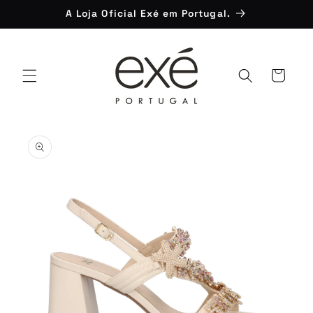
Saltar
A Loja Oficial Exé em Portugal.
para o
conteúdo
Carrinho
Saltar para
a
informação
do produto