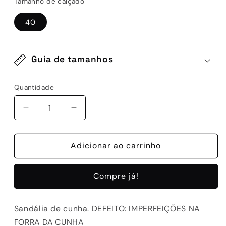
Tamanho de calçado
40
Guia de tamanhos
Quantidade
Quantidade
Diminuir
Aumentar
a
a
quantidade
quantidade
de
Adicionar ao carrinho
de
D-
D-
CT865-
CT865-
Compre já!
44
44
Sandália de cunha. DEFEITO: IMPERFEIÇÕES NA
FORRA DA CUNHA