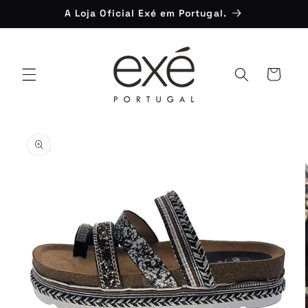
Saltar
A Loja Oficial Exé em Portugal.
para o
conteúdo
Carrinho
Saltar para
a
informação
do produto