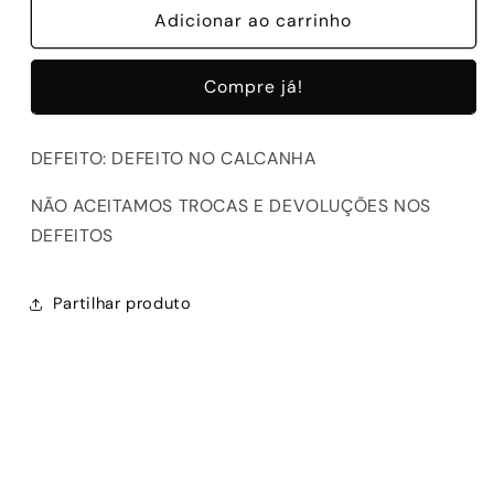
de
Adicionar ao carrinho
de
D-
D-
D190608-
D190608-
Compre já!
22
22
WHITE/PINK
WHITE/PINK
DEFEITO: DEFEITO NO CALCANHA
NÃO ACEITAMOS TROCAS E DEVOLUÇÕES NOS
DEFEITOS
Partilhar produto