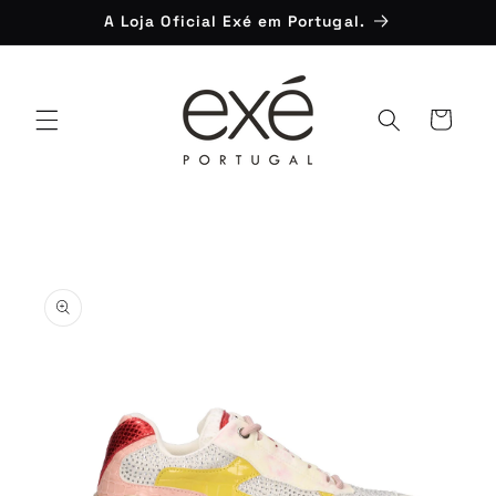
Saltar
A Loja Oficial Exé em Portugal.
para o
conteúdo
Carrinho
Saltar para
a
informação
do produto