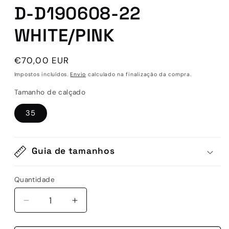
D-D190608-22
WHITE/PINK
Preço
€70,00 EUR
normal
Impostos incluídos.
Envio
calculado na finalização da compra.
Tamanho de calçado
35
Guia de tamanhos
Quantidade
Quantidade
Diminuir
Aumentar
a
a
quantidade
quantidade