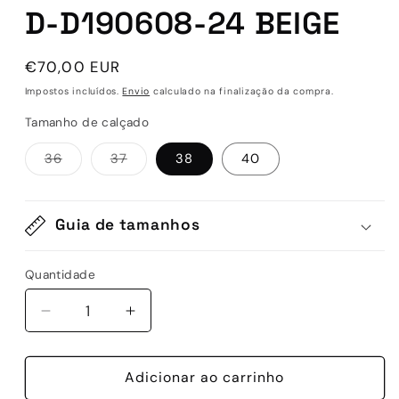
D-D190608-24 BEIGE
Preço
€70,00 EUR
normal
Impostos incluídos.
Envio
calculado na finalização da compra.
Tamanho de calçado
Variante
Variante
36
37
38
40
esgotada
esgotada
ou
ou
indisponível
indisponível
Guia de tamanhos
Quantidade
Quantidade
Diminuir
Aumentar
a
a
quantidade
quantidade
de
Adicionar ao carrinho
de
D-
D-