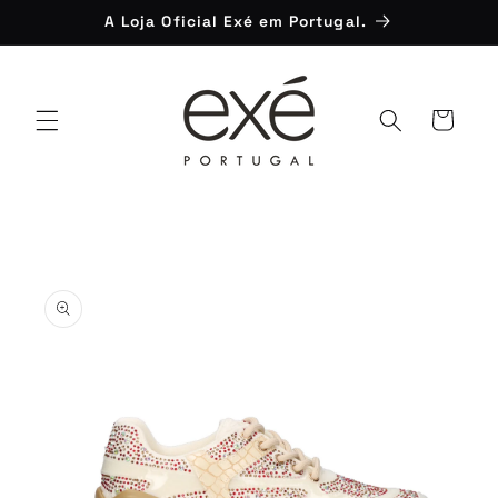
Saltar
A Loja Oficial Exé em Portugal.
para o
conteúdo
Carrinho
Saltar para
a
informação
do produto