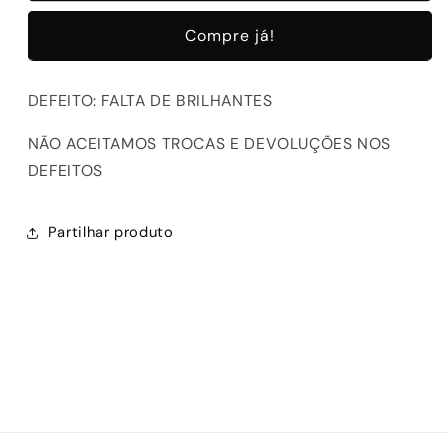
D190608-
D190608-
Compre já!
24
24
BEIGE
BEIGE
DEFEITO: FALTA DE BRILHANTES
NÃO ACEITAMOS TROCAS E DEVOLUÇÕES NOS
DEFEITOS
Partilhar produto