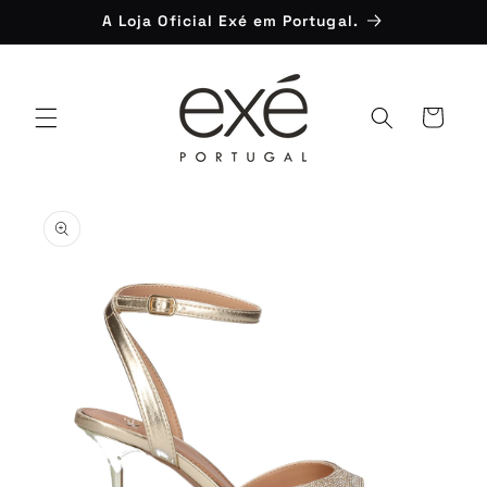
Saltar
A Loja Oficial Exé em Portugal.
para o
conteúdo
Carrinho
Saltar para
a
informação
do produto