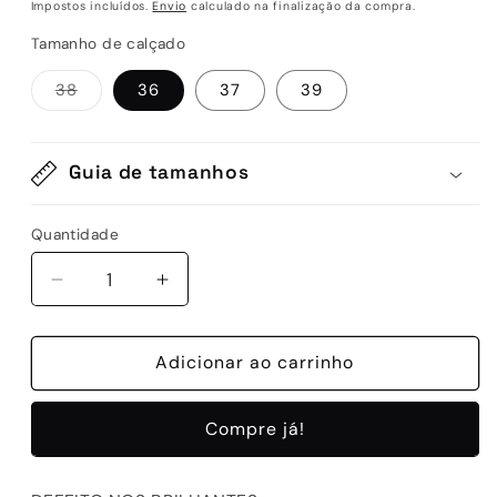
normal
Impostos incluídos.
Envio
calculado na finalização da compra.
Tamanho de calçado
Variante
38
36
37
39
esgotada
ou
indisponível
Guia de tamanhos
Quantidade
Quantidade
Diminuir
Aumentar
a
a
quantidade
quantidade
de
Adicionar ao carrinho
de
D-
D-
ELLA
ELLA
Compre já!
250
250
GOLD
GOLD