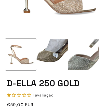
Abrir
conteúdo
multimédia
1
em
modal
D-ELLA 250 GOLD
1 avaliação
Preço
€59,00 EUR