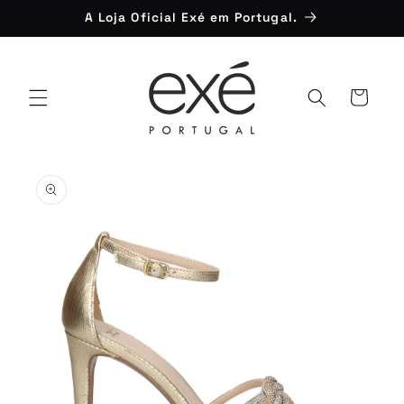
Saltar
A Loja Oficial Exé em Portugal.
para o
conteúdo
Carrinho
Saltar para
a
informação
do produto