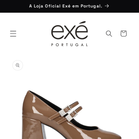
Saltar
A Loja Oficial Exé em Portugal.
para o
conteúdo
Carrinho
Saltar para
a
informação
do produto