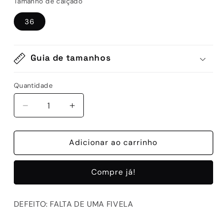
Tamanho de calçado
36
Guia de tamanhos
Quantidade
Quantidade
Diminuir
Aumentar
a
a
quantidade
quantidade
de
Adicionar ao carrinho
de
D-
D-
REMINI
REMINI
Compre já!
611
611
BROWN
BROWN
DEFEITO: FALTA DE UMA FIVELA