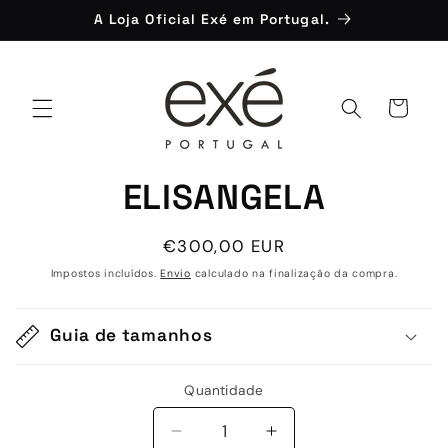
Saltar
A Loja Oficial Exé em Portugal.
para o
conteúdo
Carrinho
Saltar para
ELISANGELA
a
informação
do produto
Preço
€300,00 EUR
normal
Impostos incluídos.
Envio
calculado na finalização da compra.
Guia de tamanhos
Quantidade
Quantidade
Diminuir
Aumentar