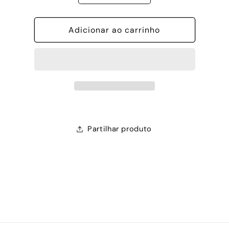
a
a
quantidade
quantidade
Adicionar ao carrinho
de
de
ELISANGELA
ELISANGELA
Partilhar produto