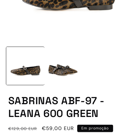
Abrir
conteúdo
multimédia
1
em
modal
SABRINAS ABF-97 -
LEANA 600 GREEN
Preço
Preço
€59,00 EUR
€129,00 EUR
Em promoção