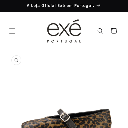
Saltar
A Loja Oficial Exé em Portugal.
para o
conteúdo
Carrinho
Saltar para
a
informação
do produto