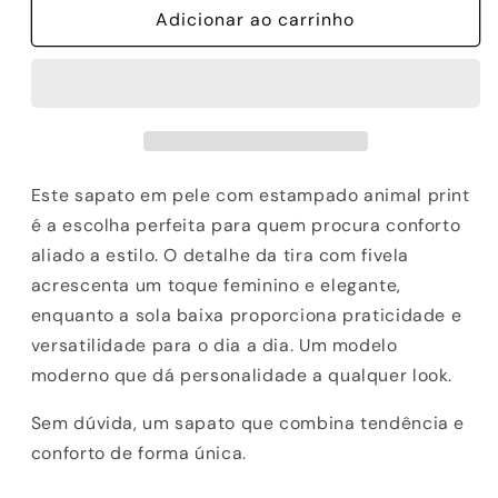
de
Adicionar ao carrinho
de
SABRINAS
SABRINAS
ABF-
ABF-
97
97
-
-
LEANA
LEANA
600
600
GREEN
GREEN
Este sapato em pele com estampado animal print
é a escolha perfeita para quem procura conforto
aliado a estilo. O detalhe da tira com fivela
acrescenta um toque feminino e elegante,
enquanto a sola baixa proporciona praticidade e
versatilidade para o dia a dia. Um modelo
moderno que dá personalidade a qualquer look.
Sem dúvida, um sapato que combina tendência e
conforto de forma única.