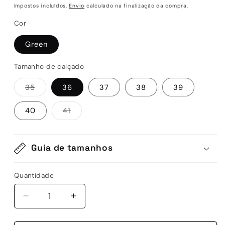
normal
de
Impostos incluídos.
Envio
calculado na finalização da compra.
saldo
Cor
Green
Tamanho de calçado
Variante
35
36
37
38
39
esgotada
ou
indisponível
Variante
40
41
esgotada
ou
indisponível
Guia de tamanhos
Quantidade
Quantidade
Diminuir
Aumentar
a
a
quantidade
quantidade