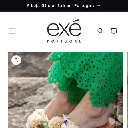
Saltar
A Loja Oficial Exé em Portugal.
para o
conteúdo
Carrinho
Saltar para
a
informação
do produto