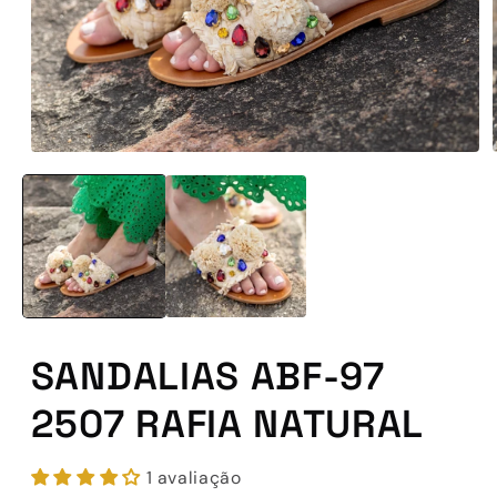
Abrir
conteúdo
multimédia
1
em
modal
SANDALIAS ABF-97
2507 RAFIA NATURAL
1 avaliação