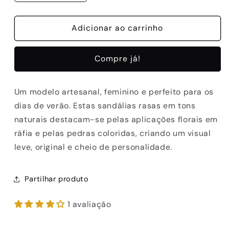
a
a
quantidade
quantidade
de
Adicionar ao carrinho
de
SANDALIAS
SANDALIAS
ABF-
ABF-
Compre já!
97
97
2507
2507
RAFIA
RAFIA
Um modelo artesanal, feminino e perfeito para os
NATURAL
NATURAL
dias de verão. Estas sandálias rasas em tons
naturais destacam-se pelas aplicações florais em
ráfia e pelas pedras coloridas, criando um visual
leve, original e cheio de personalidade.
Partilhar produto
1 avaliação