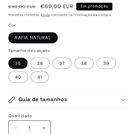
Preço
Preço
€69,00 EUR
€89,00 EUR
Em promoção
normal
de
Impostos incluídos.
Envio
calculado na finalização da compra.
saldo
Cor
RAFIA NATURAL
Tamanho de calçado
35
36
37
38
39
40
41
Guia de tamanhos
Quantidade
Quantidade
Diminuir
Aumentar