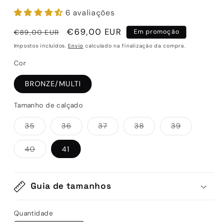
6 avaliações
Preço
Preço
€69,00 EUR
€89,00 EUR
Em promoção
normal
de
Impostos incluídos.
Envio
calculado na finalização da compra.
saldo
Cor
BRONZE/MULTI
Tamanho de calçado
Variante
Variante
Variante
Variante
Variante
35
36
37
38
39
esgotada
esgotada
esgotada
esgotada
esgotada
ou
ou
ou
ou
ou
indisponível
indisponível
indisponível
indisponível
indisponív
Variante
40
41
esgotada
ou
indisponível
Guia de tamanhos
Quantidade
Quantidade