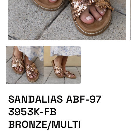
Abrir
conteúdo
multimédia
1
em
modal
SANDALIAS ABF-97
3953K-FB
BRONZE/MULTI