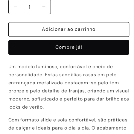
Diminuir
Aumentar
a
a
quantidade
quantidade
de
Adicionar ao carrinho
de
SANDALIAS
SANDALIAS
ABF-
ABF-
Compre já!
97
97
3953K-
3953K-
FB
FB
Um modelo luminoso, confortável e cheio de
BRONZE/MULTI
BRONZE/MULTI
personalidade. Estas sandálias rasas em pele
entrançada metalizada destacam-se pelo tom
bronze e pelo detalhe de franjas, criando um visual
moderno, sofisticado e perfeito para dar brilho aos
looks de verão.
Com formato slide e sola confortável, são práticas
de calçar e ideais para o dia a dia. O acabamento