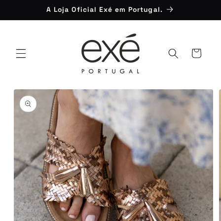
Saltar
A Loja Oficial Exé em Portugal.
para o
conteúdo
Carrinho
Saltar para
a
informação
do produto