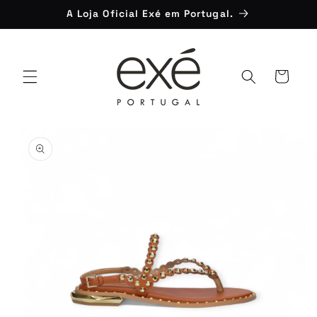
Saltar
A Loja Oficial Exé em Portugal.
para o
conteúdo
Carrinho
Saltar para
a
informação
do produto