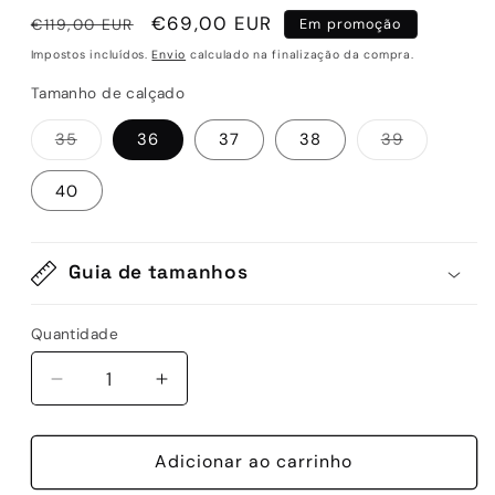
Preço
Preço
€69,00 EUR
€119,00 EUR
Em promoção
normal
de
Impostos incluídos.
Envio
calculado na finalização da compra.
saldo
Tamanho de calçado
Variante
Variante
35
36
37
38
39
esgotada
esgotada
ou
ou
indisponível
indisponív
40
Guia de tamanhos
Quantidade
Quantidade
Diminuir
Aumentar
a
a
quantidade
quantidade
de
Adicionar ao carrinho
de
SANDALIAS
SANDALIAS