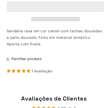
EXE
EXE
VF2056-
VF2056-
3
3
TAN
TAN
Sandália rasa em cor camel com tachas douradas
e salto dourado. Feito em material sintético.
Aperta com fivela.
Partilhar produto
1 avaliação
Avaliações de Clientes