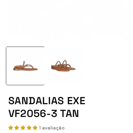
Abrir
conteúdo
multimédia
1
em
modal
SANDALIAS EXE
VF2056-3 TAN
1 avaliação