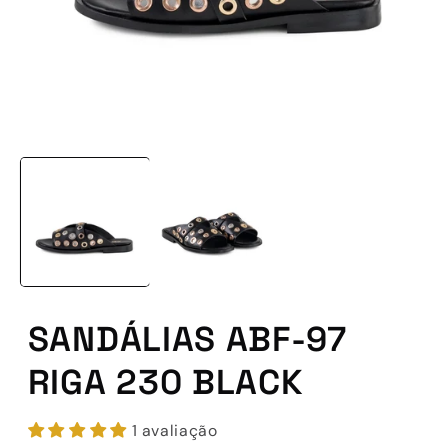
Abrir
conteúdo
multimédia
1
em
modal
SANDÁLIAS ABF-97
RIGA 230 BLACK
1 avaliação