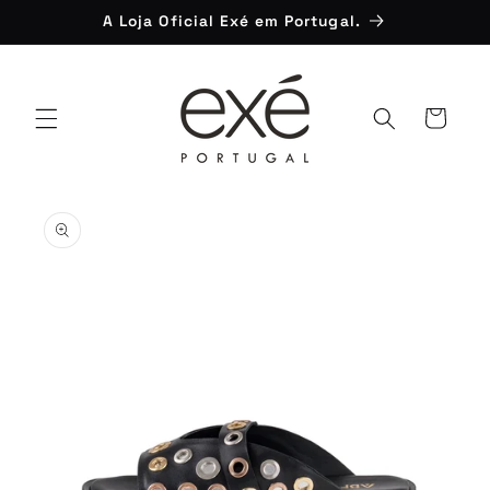
Saltar
A Loja Oficial Exé em Portugal.
para o
conteúdo
Carrinho
Saltar para
a
informação
do produto