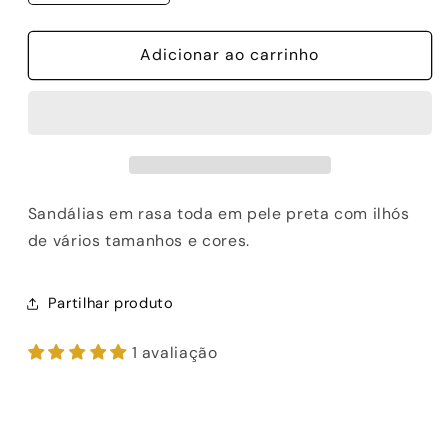
a
a
quantidade
quantidade
de
Adicionar ao carrinho
de
SANDÁLIAS
SANDÁLIAS
ABF-
ABF-
97
97
RIGA
RIGA
230
230
BLACK
BLACK
Sandálias em rasa toda em pele preta com ilhós
de vários tamanhos e cores.
Partilhar produto
1 avaliação