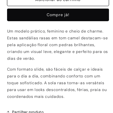
SANDALIAS
SANDALIAS
ABF-
ABF-
Compre já!
97
97
BALI-
BALI-
100
100
Um modelo prático, feminino e cheio de charme.
BROWN
BROWN
Estas sandálias rasas em tom camel destacam-se
pela aplicação floral com pedras brilhantes,
criando um visual leve, elegante e perfeito para os
dias de verão.
Com formato slide, são fáceis de calçar e ideais
para o dia a dia, combinando conforto com um
toque sofisticado. A sola rasa torna-as versáteis
para usar em looks descontraídos, férias, praia ou
coordenados mais cuidados.
Partilhar produto