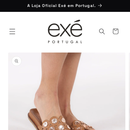
Saltar
A Loja Oficial Exé em Portugal.
para o
conteúdo
Carrinho
Saltar para
a
informação
do produto