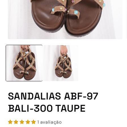
Abrir
conteúdo
multimédia
1
em
modal
SANDALIAS ABF-97
BALI-300 TAUPE
1 avaliação