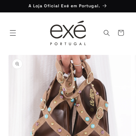
Saltar
A Loja Oficial Exé em Portugal.
para o
conteúdo
Carrinho
Saltar para
a
informação
do produto