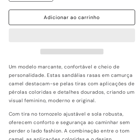
a
a
quantidade
quantidade
de
Adicionar ao carrinho
de
SANDALIAS
SANDALIAS
ABF-
ABF-
97
97
BALI-
BALI-
300
300
TAUPE
TAUPE
Um modelo marcante, confortável e cheio de
personalidade. Estas sandálias rasas em camurça
camel destacam-se pelas tiras com aplicações de
pérolas coloridas e detalhes dourados, criando um
visual feminino, moderno e original.
Com tira no tornozelo ajustável e sola robusta,
oferecem conforto e segurança ao caminhar sem
perder o lado fashion. A combinação entre o tom
camel, as aplicações coloridas e o design