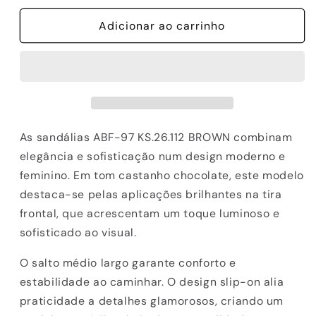
quantidade
quantidade
de
Adicionar ao carrinho
de
SANDALIAS
SANDALIAS
ABF-
ABF-
97
97
KS.26.112
KS.26.112
BROWN
BROWN
As sandálias ABF-97 KS.26.112 BROWN combinam
elegância e sofisticação num design moderno e
feminino. Em tom castanho chocolate, este modelo
destaca-se pelas aplicações brilhantes na tira
frontal, que acrescentam um toque luminoso e
sofisticado ao visual.
O salto médio largo garante conforto e
estabilidade ao caminhar. O design slip-on alia
praticidade a detalhes glamorosos, criando um