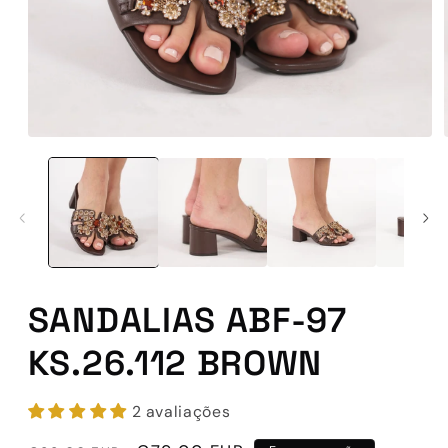
Abrir
conteúdo
multimédia
1
em
modal
SANDALIAS ABF-97
KS.26.112 BROWN
2 avaliações