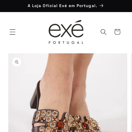
Saltar
A Loja Oficial Exé em Portugal.
para o
conteúdo
Carrinho
Saltar para
a
informação
do produto