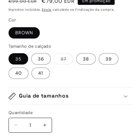
Preço
Preço
€79,00 EUR
€99,00 EUR
Em promoção
normal
de
Impostos incluídos.
Envio
calculado na finalização da compra.
saldo
Cor
BROWN
Tamanho de calçado
Variante
35
36
37
38
39
esgotada
ou
indisponível
40
41
Guia de tamanhos
Quantidade
Quantidade
Diminuir
Aumentar
a
a