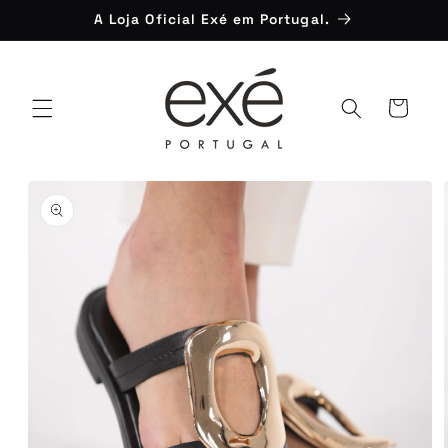
Saltar
A Loja Oficial Exé em Portugal.
para o
conteúdo
Carrinho
Saltar para
a
informação
do produto