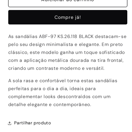
SANDALIAS
SANDALIAS
ABF-
ABF-
Compre já!
97
97
KS.26.118
KS.26.118
BLACK
BLACK
As sandálias ABF-97 KS.26.118 BLACK destacam-se
pelo seu design minimalista e elegante. Em preto
clássico, este modelo ganha um toque sofisticado
com a aplicação metálica dourada na tira frontal,
criando um contraste moderno e versátil.
A sola rasa e confortável torna estas sandálias
perfeitas para o dia a dia, ideais para
complementar looks descontraídos com um
detalhe elegante e contemporâneo.
Partilhar produto