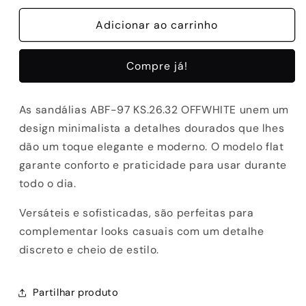
quantidade
quantidade
de
Adicionar ao carrinho
de
SANDALIAS
SANDALIAS
ABF-
ABF-
Compre já!
97
97
KS.26.32
KS.26.32
OFFWHITE
OFFWHITE
As sandálias ABF-97 KS.26.32 OFFWHITE unem um
design minimalista a detalhes dourados que lhes
dão um toque elegante e moderno. O modelo flat
garante conforto e praticidade para usar durante
todo o dia.
Versáteis e sofisticadas, são perfeitas para
complementar looks casuais com um detalhe
discreto e cheio de estilo.
Partilhar produto