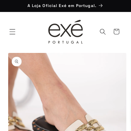
Saltar
A Loja Oficial Exé em Portugal.
para o
conteúdo
Carrinho
Saltar para
a
informação
do produto