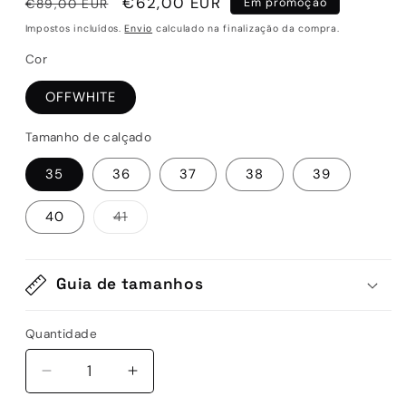
Preço
Preço
€62,00 EUR
€89,00 EUR
Em promoção
normal
de
Impostos incluídos.
Envio
calculado na finalização da compra.
saldo
Cor
OFFWHITE
Tamanho de calçado
35
36
37
38
39
Variante
40
41
esgotada
ou
indisponível
Guia de tamanhos
Quantidade
Quantidade
Diminuir
Aumentar
a
a