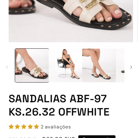
Abrir
conteúdo
multimédia
1
em
modal
SANDALIAS ABF-97
KS.26.32 OFFWHITE
2 avaliações