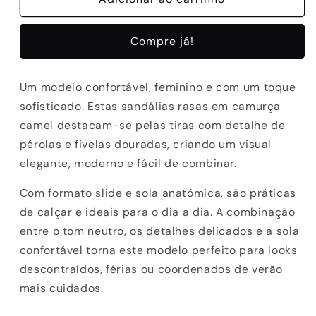
SANDALIAS
SANDALIAS
ABF-
ABF-
Compre já!
97
97
SHARON-
SHARON-
020
020
Um modelo confortável, feminino e com um toque
TAUPE
TAUPE
sofisticado. Estas sandálias rasas em camurça
camel destacam-se pelas tiras com detalhe de
pérolas e fivelas douradas, criando um visual
elegante, moderno e fácil de combinar.
Com formato slide e sola anatómica, são práticas
de calçar e ideais para o dia a dia. A combinação
entre o tom neutro, os detalhes delicados e a sola
confortável torna este modelo perfeito para looks
descontraídos, férias ou coordenados de verão
mais cuidados.