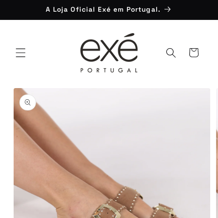
Saltar
A Loja Oficial Exé em Portugal.
para o
conteúdo
Carrinho
Saltar para
a
informação
do produto