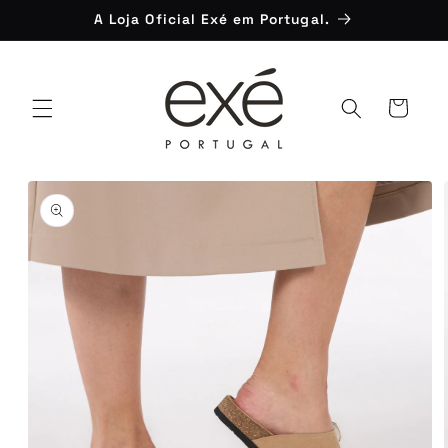
Saltar
A Loja Oficial Exé em Portugal.
para o
conteúdo
Carrinho
Saltar para
a
informação
do produto