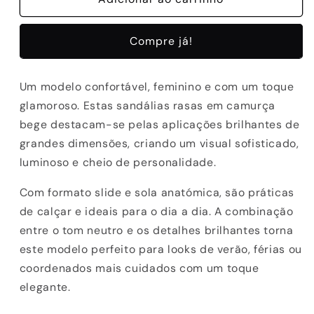
SANDALIAS
SANDALIAS
ABF-
ABF-
Compre já!
97
97
SHARON-
SHARON-
030
030
Um modelo confortável, feminino e com um toque
TAUPE
TAUPE
glamoroso. Estas sandálias rasas em camurça
bege destacam-se pelas aplicações brilhantes de
grandes dimensões, criando um visual sofisticado,
luminoso e cheio de personalidade.
Com formato slide e sola anatómica, são práticas
de calçar e ideais para o dia a dia. A combinação
entre o tom neutro e os detalhes brilhantes torna
este modelo perfeito para looks de verão, férias ou
coordenados mais cuidados com um toque
elegante.