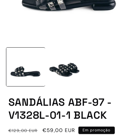
Abrir
conteúdo
multimédia
1
em
modal
SANDÁLIAS ABF-97 -
V1328L-01-1 BLACK
Preço
Preço
€59,00 EUR
€129,00 EUR
Em promoção