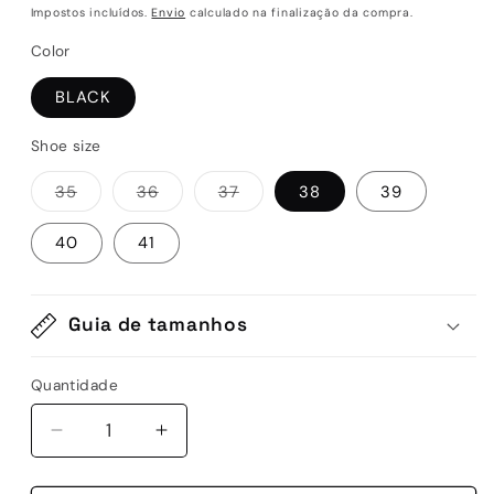
normal
de
Impostos incluídos.
Envio
calculado na finalização da compra.
saldo
Color
BLACK
Shoe size
Variante
Variante
Variante
35
36
37
38
39
esgotada
esgotada
esgotada
ou
ou
ou
indisponível
indisponível
indisponível
40
41
Guia de tamanhos
Quantidade
Quantidade
Diminuir
Aumentar
a
a
quantidade
quantidade