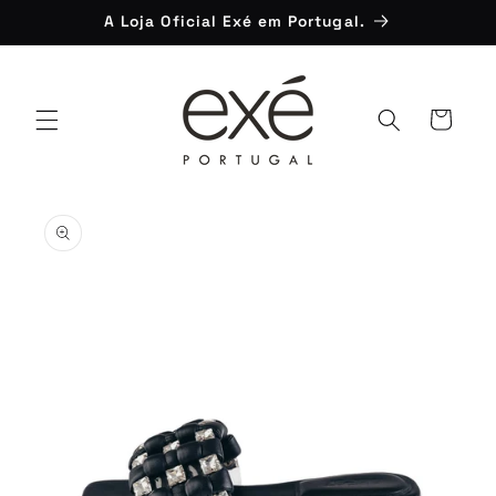
Saltar
A Loja Oficial Exé em Portugal.
para o
conteúdo
Carrinho
Saltar para
a
informação
do produto