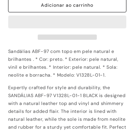
de
Adicionar ao carrinho
de
SANDÁLIAS
SANDÁLIAS
ABF-
ABF-
97
97
-
-
V1328L-
V1328L-
01-
01-
1
1
Sandálias ABF-97 com topo em pele natural e
BLACK
BLACK
brilhantes . * Cor: preto. * Exterior: pele natural,
vinil e brilhantes. * Interior: pele natural. * Sola:
neolite e borracha. * Modelo: V1328L-01-1.
Expertly crafted for style and durability, the
SANDÁLIAS ABF-97 V1328L-01-1 BLACK is designed
with a natural leather top and vinyl and shimmery
details for added flair. The interior is lined with
natural leather, while the sole is made from neolite
and rubber for a sturdy yet comfortable fit. Perfect