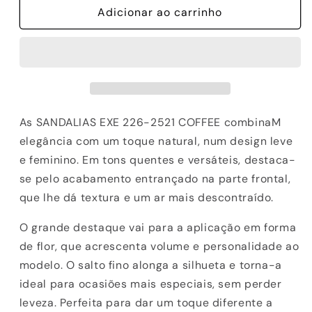
de
Adicionar ao carrinho
de
SANDALIAS
SANDALIAS
EXE
EXE
226-
226-
2521
2521
COFFEE
COFFEE
As SANDALIAS EXE 226-2521 COFFEE combinaM
elegância com um toque natural, num design leve
e feminino. Em tons quentes e versáteis, destaca-
se pelo acabamento entrançado na parte frontal,
que lhe dá textura e um ar mais descontraído.
O grande destaque vai para a aplicação em forma
de flor, que acrescenta volume e personalidade ao
modelo. O salto fino alonga a silhueta e torna-a
ideal para ocasiões mais especiais, sem perder
leveza. Perfeita para dar um toque diferente a