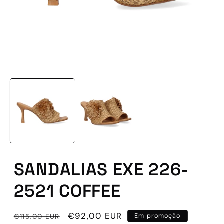
Abrir
conteúdo
multimédia
1
em
modal
SANDALIAS EXE 226-
2521 COFFEE
Preço
Preço
€92,00 EUR
€115,00 EUR
Em promoção