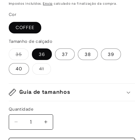
normal
de
Impostos incluídos.
Envio
calculado na finalização da compra.
saldo
Cor
COFFEE
Tamanho de calçado
Variante
35
36
37
38
39
esgotada
ou
indisponível
Variante
40
41
esgotada
ou
indisponível
Guia de tamanhos
Quantidade
Quantidade
Diminuir
Aumentar
a
a
quantidade
quantidade