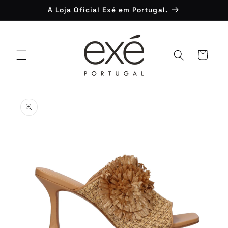
Saltar
A Loja Oficial Exé em Portugal.
para o
conteúdo
Carrinho
Saltar para
a
informação
do produto