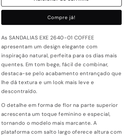
SANDALIAS
SANDALIAS
EXE
EXE
Compre já!
2640-
2640-
01
01
COFFEE
COFFEE
As SANDALIAS EXE 2640-01 COFFEE
apresentam um design elegante com
inspiração natural, perfeita para os dias mais
quentes. Em tom bege, fácil de combinar,
destaca-se pelo acabamento entrançado que
lhe dá textura e um look mais leve e
descontraído.
O detalhe em forma de flor na parte superior
acrescenta um toque feminino e especial,
tornando o modelo mais marcante. A
plataforma com salto largo oferece altura com