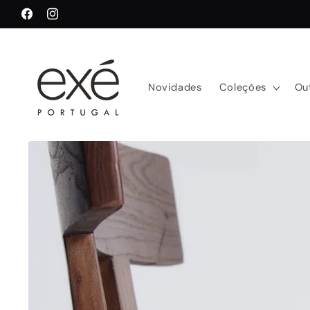
Saltar
para o
Facebook
Instagram
conteúdo
Novidades
Coleções
Ou
Saltar para
a
informação
do produto