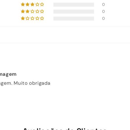
0
0
0
 imagem
magem. Muito obrigada