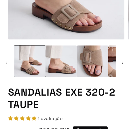
Abrir
conteúdo
multimédia
1
em
modal
SANDALIAS EXE 320-2
TAUPE
1 avaliação