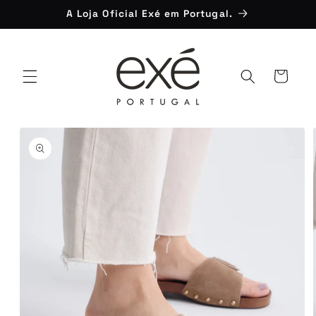
Saltar
A Loja Oficial Exé em Portugal.
para o
conteúdo
Carrinho
Saltar para
a
informação
do produto