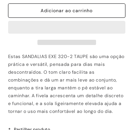
quantidade
quantidade
de
Adicionar ao carrinho
de
SANDALIAS
SANDALIAS
EXE
EXE
320-
320-
2
2
TAUPE
TAUPE
Estas SANDALIAS EXE 320-2 TAUPE são uma opção
prática e versátil, pensada para dias mais
descontraídos. O tom claro facilita as
combinações e dá um ar mais leve ao conjunto,
enquanto a tira larga mantém o pé estável ao
caminhar. A fivela acrescenta um detalhe discreto
e funcional, e a sola ligeiramente elevada ajuda a
tornar o uso mais confortável ao longo do dia.
Partilhar produto