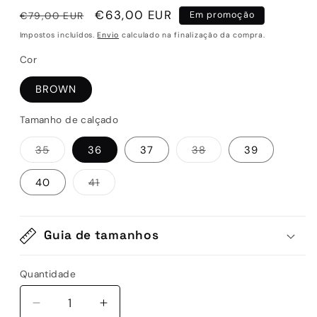
Preço
Preço
€63,00 EUR
€79,00 EUR
Em promoção
normal
de
Impostos incluídos.
Envio
calculado na finalização da compra.
saldo
Cor
BROWN
Tamanho de calçado
Variante
Variante
35
36
37
38
39
esgotada
esgotada
ou
ou
indisponível
indisponível
Variante
40
41
esgotada
ou
indisponível
Guia de tamanhos
Quantidade
Quantidade
Diminuir
Aumentar