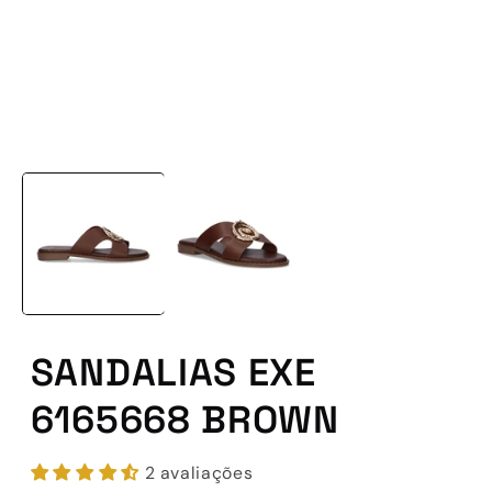
Abrir
conteúdo
multimédia
1
em
modal
SANDALIAS EXE
6165668 BROWN
2 avaliações