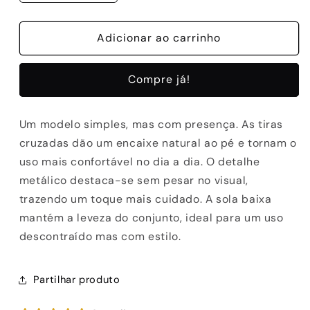
a
a
quantidade
quantidade
de
Adicionar ao carrinho
de
SANDALIAS
SANDALIAS
EXE
EXE
Compre já!
6165668
6165668
BROWN
BROWN
Um modelo simples, mas com presença. As tiras
cruzadas dão um encaixe natural ao pé e tornam o
uso mais confortável no dia a dia. O detalhe
metálico destaca-se sem pesar no visual,
trazendo um toque mais cuidado. A sola baixa
mantém a leveza do conjunto, ideal para um uso
descontraído mas com estilo.
Partilhar produto