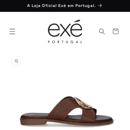
Saltar
A Loja Oficial Exé em Portugal.
para o
conteúdo
Carrinho
Saltar para
a
informação
do produto