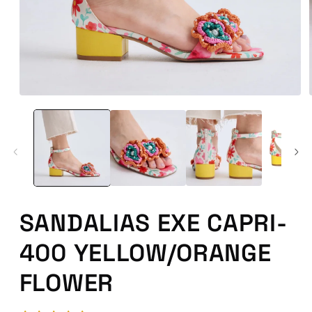
Abrir
conteúdo
multimédia
1
em
modal
SANDALIAS EXE CAPRI-
400 YELLOW/ORANGE
FLOWER