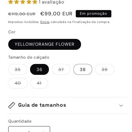
1 avaliação
Preço
Preço
€99,00 EUR
€119,00 EUR
Em promoção
normal
de
Impostos incluídos.
Envio
calculado na finalização da compra.
saldo
Cor
YELLOW/ORANGE FLOWER
Tamanho de calçado
Variante
Variante
Variante
35
36
37
38
39
esgotada
esgotada
esgotada
ou
ou
ou
indisponível
indisponível
indisponív
Variante
Variante
40
41
esgotada
esgotada
ou
ou
indisponível
indisponível
Guia de tamanhos
Quantidade
Quantidade