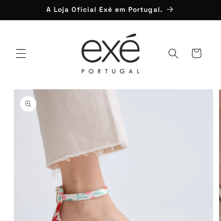
Saltar
A Loja Oficial Exé em Portugal.
para o
conteúdo
Carrinho
Saltar para
a
informação
do produto