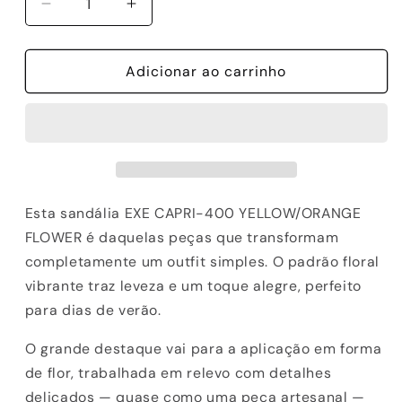
Diminuir
Aumentar
a
a
quantidade
quantidade
de
Adicionar ao carrinho
de
SANDALIAS
SANDALIAS
EXE
EXE
CAPRI-
CAPRI-
400
400
YELLOW/ORANGE
YELLOW/ORANGE
FLOWER
FLOWER
Esta sandália EXE CAPRI-400 YELLOW/ORANGE
FLOWER é daquelas peças que transformam
completamente um outfit simples. O padrão floral
vibrante traz leveza e um toque alegre, perfeito
para dias de verão.
O grande destaque vai para a aplicação em forma
de flor, trabalhada em relevo com detalhes
delicados — quase como uma peça artesanal —