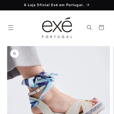
Saltar
A Loja Oficial Exé em Portugal.
para o
conteúdo
Carrinho
Saltar para
a
informação
do produto