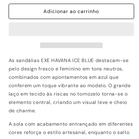
quantidade
quantidade
de
Adicionar ao carrinho
de
SANDALIAS
SANDALIAS
EXE
EXE
HAVANA-
HAVANA-
448
448
ICE
ICE
BLUE
BLUE
As sandálias EXE HAVANA ICE BLUE destacam-se
pelo design fresco e feminino em tons neutros,
combinados com apontamentos em azul que
conferem um toque vibrante ao modelo. O grande
laço em tecido às riscas no tornozelo torna-se o
elemento central, criando um visual leve e cheio
de charme.
A sola com acabamento entrançado em diferentes
cores reforça o estilo artesanal, enquanto o salto