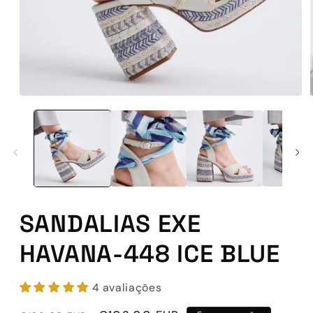
Abrir
conteúdo
multimédia
1
em
modal
SANDALIAS EXE
HAVANA-448 ICE BLUE
4 avaliações