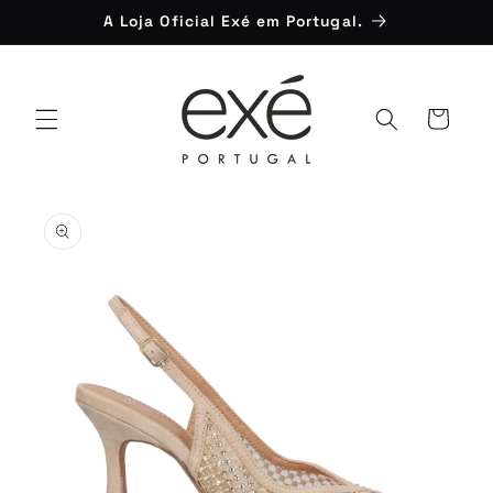
Saltar
A Loja Oficial Exé em Portugal.
para o
conteúdo
Carrinho
Saltar para
a
informação
do produto