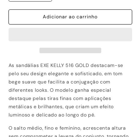
a
a
quantidade
quantidade
de
Adicionar ao carrinho
de
SANDALIAS
SANDALIAS
EXE
EXE
KELLY
KELLY
516
516
GOLD
GOLD
As sandálias EXE KELLY 516 GOLD destacam-se
pelo seu design elegante e sofisticado, em tom
bege suave que facilita a conjugação com
diferentes looks. O modelo ganha especial
destaque pelas tiras finas com aplicações
metálicas e brilhantes, que criam um efeito
luminoso e delicado ao longo do pé.
O salto médio, fino e feminino, acrescenta altura
sem comprometer a leveza do conjunto, tornando