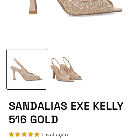
Abrir
conteúdo
multimédia
1
em
modal
SANDALIAS EXE KELLY
516 GOLD
1 avaliação