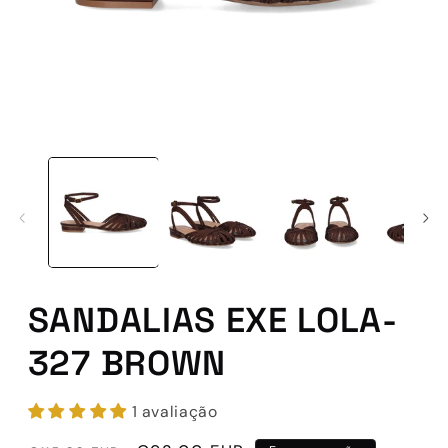
Abrir
conteúdo
multimédia
1
em
modal
SANDALIAS EXE LOLA-
327 BROWN
1 avaliação