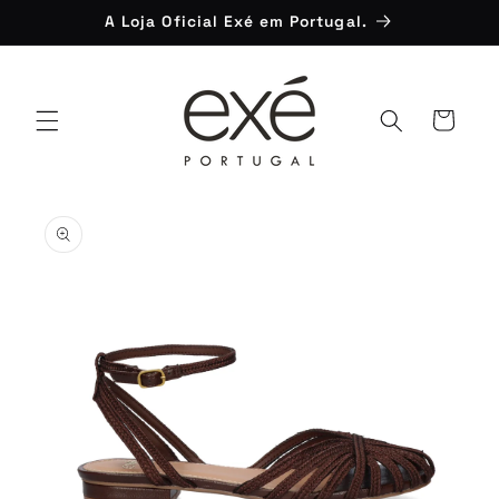
Saltar
A Loja Oficial Exé em Portugal.
para o
conteúdo
Carrinho
Saltar para
a
informação
do produto