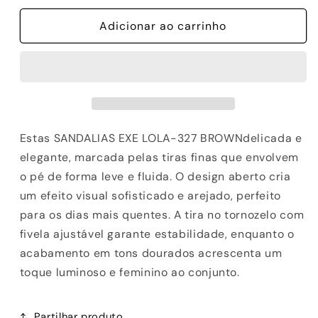
quantidade
quantidade
de
Adicionar ao carrinho
de
SANDALIAS
SANDALIAS
EXE
EXE
LOLA-
LOLA-
327
327
BROWN
BROWN
Estas SANDALIAS EXE LOLA-327 BROWNdelicada e
elegante, marcada pelas tiras finas que envolvem
o pé de forma leve e fluida. O design aberto cria
um efeito visual sofisticado e arejado, perfeito
para os dias mais quentes. A tira no tornozelo com
fivela ajustável garante estabilidade, enquanto o
acabamento em tons dourados acrescenta um
toque luminoso e feminino ao conjunto.
Partilhar produto