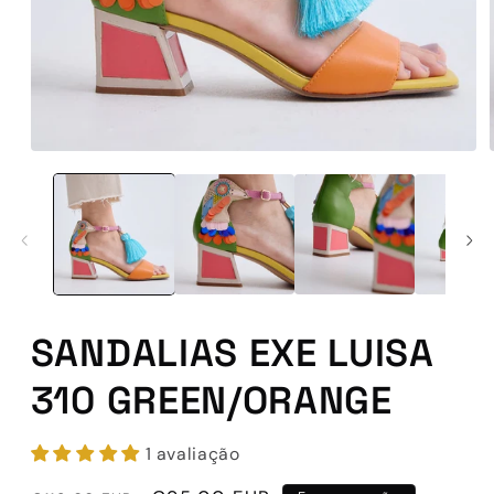
Abrir
conteúdo
multimédia
1
em
modal
SANDALIAS EXE LUISA
310 GREEN/ORANGE
1 avaliação