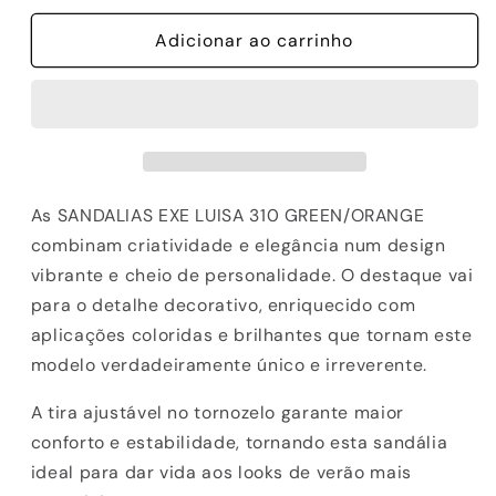
quantidade
quantidade
de
Adicionar ao carrinho
de
SANDALIAS
SANDALIAS
EXE
EXE
LUISA
LUISA
310
310
GREEN/ORANGE
GREEN/ORANGE
As SANDALIAS EXE LUISA 310 GREEN/ORANGE
combinam criatividade e elegância num design
vibrante e cheio de personalidade. O destaque vai
para o detalhe decorativo, enriquecido com
aplicações coloridas e brilhantes que tornam este
modelo verdadeiramente único e irreverente.
A tira ajustável no tornozelo garante maior
conforto e estabilidade, tornando esta sandália
ideal para dar vida aos looks de verão mais