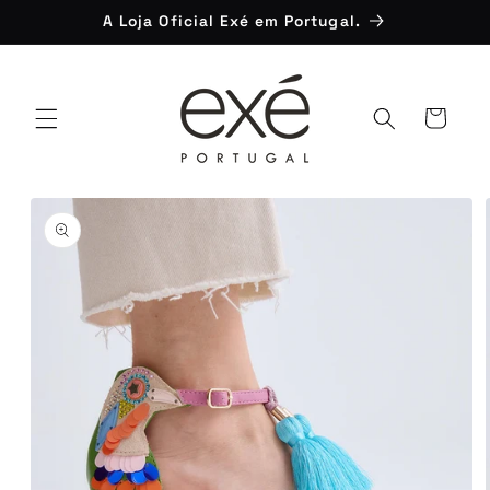
Saltar
A Loja Oficial Exé em Portugal.
para o
conteúdo
Carrinho
Saltar para
a
informação
do produto