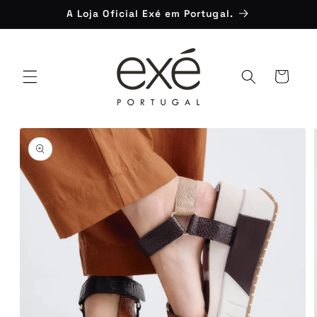
Saltar
A Loja Oficial Exé em Portugal.
para o
conteúdo
Carrinho
Saltar para
a
informação
do produto