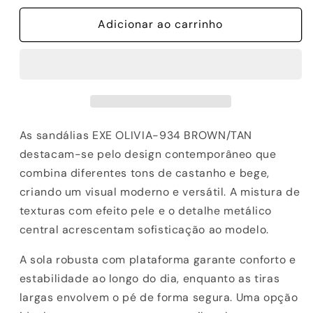
quantidade
quantidade
de
Adicionar ao carrinho
de
SANDALIAS
SANDALIAS
EXE
EXE
OLIVIA-
OLIVIA-
934
934
BROWN/TAN
BROWN/TAN
As sandálias EXE OLIVIA-934 BROWN/TAN
destacam-se pelo design contemporâneo que
combina diferentes tons de castanho e bege,
criando um visual moderno e versátil. A mistura de
texturas com efeito pele e o detalhe metálico
central acrescentam sofisticação ao modelo.
A sola robusta com plataforma garante conforto e
estabilidade ao longo do dia, enquanto as tiras
largas envolvem o pé de forma segura. Uma opção