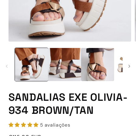
Abrir
conteúdo
multimédia
1
em
modal
SANDALIAS EXE OLIVIA-
934 BROWN/TAN
5 avaliações