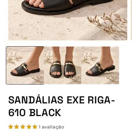
Abrir
conteúdo
multimédia
1
em
modal
SANDÁLIAS EXE RIGA-
610 BLACK
1 avaliação