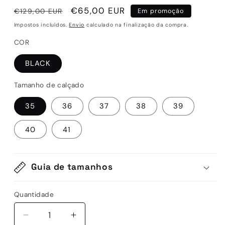
Preço
Preço
€65,00 EUR
€129,00 EUR
Em promoção
normal
de
Impostos incluídos.
Envio
calculado na finalização da compra.
saldo
COR
BLACK
Tamanho de calçado
35
36
37
38
39
40
41
Guia de tamanhos
Quantidade
Quantidade
Diminuir
Aumentar