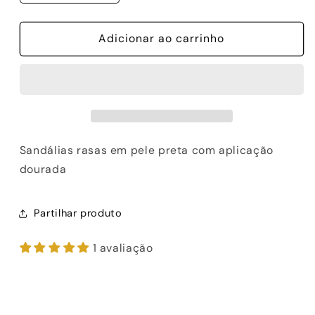
a
a
quantidade
quantidade
de
Adicionar ao carrinho
de
SANDÁLIAS
SANDÁLIAS
EXE
EXE
RIGA-
RIGA-
610
610
BLACK
BLACK
Sandálias rasas em pele preta com aplicação
dourada
Partilhar produto
1 avaliação