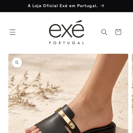
Saltar
A Loja Oficial Exé em Portugal.
para o
conteúdo
Carrinho
Saltar para
a
informação
do produto