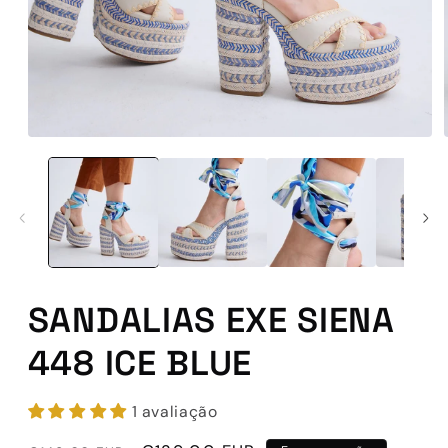
Abrir
conteúdo
multimédia
1
em
modal
SANDALIAS EXE SIENA
448 ICE BLUE
1 avaliação