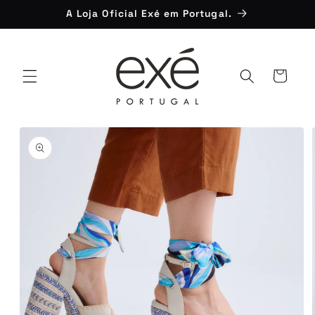
Saltar
A Loja Oficial Exé em Portugal.
para o
conteúdo
Carrinho
Saltar para
a
informação
do produto