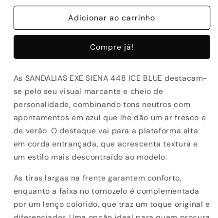
quantidade
quantidade
de
Adicionar ao carrinho
de
SANDALIAS
SANDALIAS
EXE
EXE
Compre já!
SIENA
SIENA
448
448
ICE
ICE
As SANDALIAS EXE SIENA 448 ICE BLUE destacam-
BLUE
BLUE
se pelo seu visual marcante e cheio de
personalidade, combinando tons neutros com
apontamentos em azul que lhe dão um ar fresco e
de verão. O destaque vai para a plataforma alta
em corda entrançada, que acrescenta textura e
um estilo mais descontraído ao modelo.
As tiras largas na frente garantem conforto,
enquanto a faixa no tornozelo é complementada
por um lenço colorido, que traz um toque original e
diferenciador. Uma opção ideal para quem procura