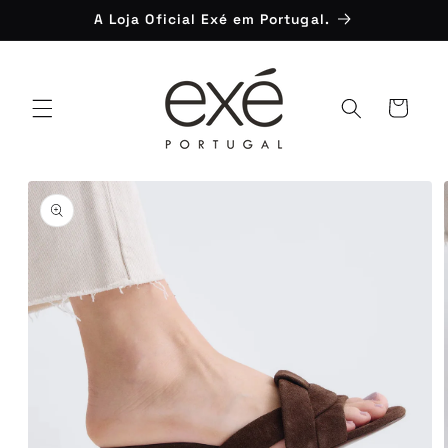
Saltar
A Loja Oficial Exé em Portugal.
para o
conteúdo
Carrinho
Saltar para
a
informação
do produto