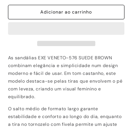
quantidade
quantidade
de
Adicionar ao carrinho
de
SANDALIAS
SANDALIAS
EXE
EXE
VENETO-
VENETO-
576
576
SUEDE
SUEDE
BROWN
BROWN
As sandálias EXE VENETO-576 SUEDE BROWN
combinam elegância e simplicidade num design
moderno e fácil de usar. Em tom castanho, este
modelo destaca-se pelas tiras que envolvem o pé
com leveza, criando um visual feminino e
equilibrado.
O salto médio de formato largo garante
estabilidade e conforto ao longo do dia, enquanto
a tira no tornozelo com fivela permite um ajuste