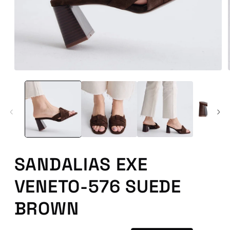
Abrir
conteúdo
multimédia
1
em
modal
SANDALIAS EXE
VENETO-576 SUEDE
BROWN