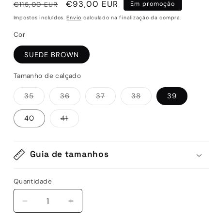
Preço
Preço
€93,00 EUR
€115,00 EUR
Em promoção
normal
de
Impostos incluídos.
Envio
calculado na finalização da compra.
saldo
Cor
SUEDE BROWN
Tamanho de calçado
Variante
Variante
Variante
Variante
35
36
37
38
39
esgotada
esgotada
esgotada
esgotada
ou
ou
ou
ou
indisponível
indisponível
indisponível
indisponível
Variante
40
41
esgotada
ou
indisponível
Guia de tamanhos
Quantidade
Quantidade
Diminuir
Aumentar
a
a