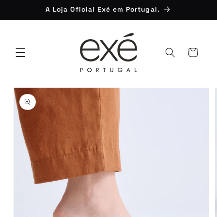
Saltar
A Loja Oficial Exé em Portugal.
para o
conteúdo
Carrinho
Saltar para
a
informação
do produto