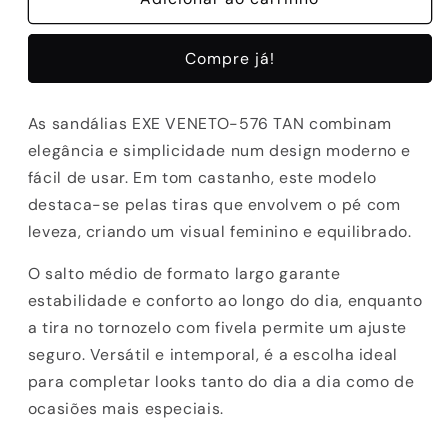
SANDALIAS
SANDALIAS
EXE
EXE
Compre já!
VENETO-
VENETO-
576
576
SUEDE
SUEDE
As sandálias EXE VENETO-576 TAN combinam
TAN
TAN
elegância e simplicidade num design moderno e
fácil de usar. Em tom castanho, este modelo
destaca-se pelas tiras que envolvem o pé com
leveza, criando um visual feminino e equilibrado.
O salto médio de formato largo garante
estabilidade e conforto ao longo do dia, enquanto
a tira no tornozelo com fivela permite um ajuste
seguro. Versátil e intemporal, é a escolha ideal
para completar looks tanto do dia a dia como de
ocasiões mais especiais.