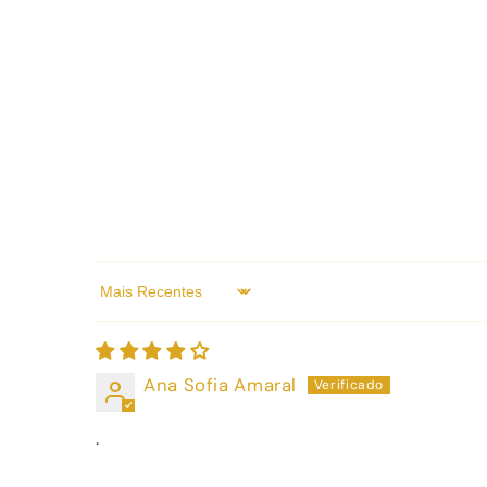
Sort by
Ana Sofia Amaral
.