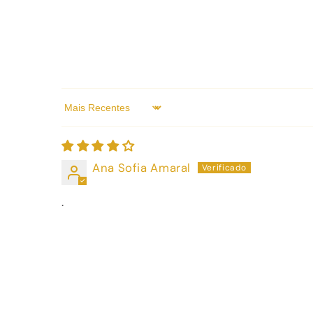
Sort by
Ana Sofia Amaral
.