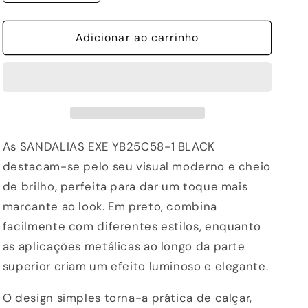
a
a
quantidade
quantidade
de
Adicionar ao carrinho
de
SANDALIAS
SANDALIAS
EXE
EXE
YB25C58-
YB25C58-
1
1
BLACK
BLACK
As SANDALIAS EXE YB25C58-1 BLACK
destacam-se pelo seu visual moderno e cheio
de brilho, perfeita para dar um toque mais
marcante ao look. Em preto, combina
facilmente com diferentes estilos, enquanto
as aplicações metálicas ao longo da parte
superior criam um efeito luminoso e elegante.
O design simples torna-a prática de calçar,