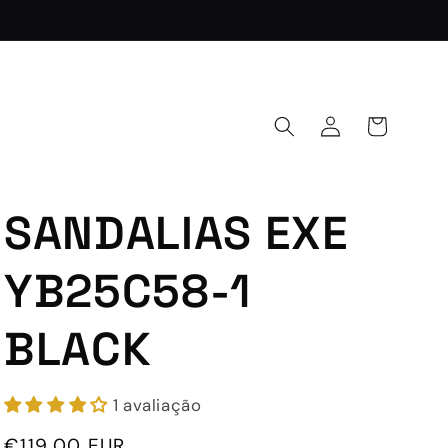
Iniciar
Carrinho
sessão
SANDALIAS EXE
YB25C58-1
BLACK
1 avaliação
Preço
€119,00 EUR