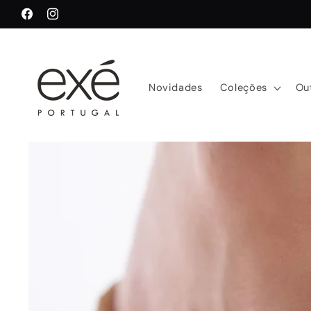
Saltar
para o
Facebook
Instagram
conteúdo
Novidades
Coleções
Ou
Saltar para
a
informação
do produto