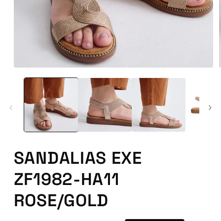
Abrir
conteúdo
multimédia
1
em
modal
SANDALIAS EXE
ZF1982-HA11
ROSE/GOLD