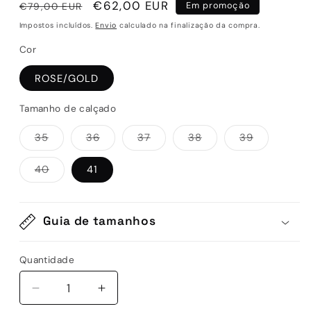
Preço
Preço
€62,00 EUR
€79,00 EUR
Em promoção
normal
de
Impostos incluídos.
Envio
calculado na finalização da compra.
saldo
Cor
ROSE/GOLD
Tamanho de calçado
Variante
Variante
Variante
Variante
Variante
35
36
37
38
39
esgotada
esgotada
esgotada
esgotada
esgotada
ou
ou
ou
ou
ou
indisponível
indisponível
indisponível
indisponível
indisponív
Variante
40
41
esgotada
ou
indisponível
Guia de tamanhos
Quantidade
Quantidade
Diminuir
Aumentar
a
a