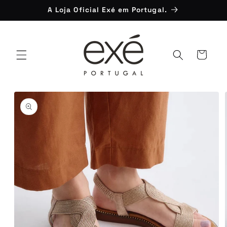
Saltar
A Loja Oficial Exé em Portugal.
para o
conteúdo
Carrinho
Saltar para
a
informação
do produto