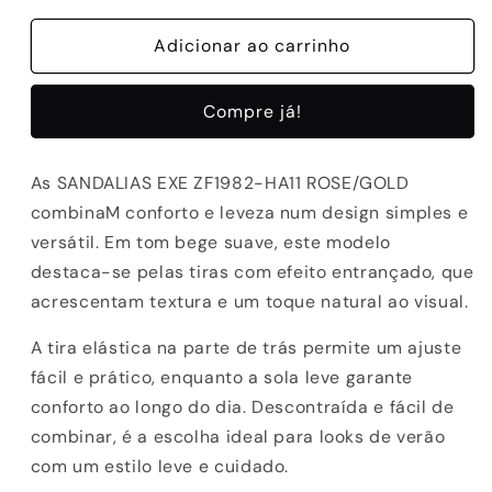
quantidade
quantidade
de
Adicionar ao carrinho
de
SANDALIAS
SANDALIAS
EXE
EXE
Compre já!
ZF1982-
ZF1982-
HA11
HA11
ROSE/GOLD
ROSE/GOLD
As SANDALIAS EXE ZF1982-HA11 ROSE/GOLD
combinaM conforto e leveza num design simples e
versátil. Em tom bege suave, este modelo
destaca-se pelas tiras com efeito entrançado, que
acrescentam textura e um toque natural ao visual.
A tira elástica na parte de trás permite um ajuste
fácil e prático, enquanto a sola leve garante
conforto ao longo do dia. Descontraída e fácil de
combinar, é a escolha ideal para looks de verão
com um estilo leve e cuidado.