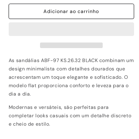
quantidade
quantidade
de
Adicionar ao carrinho
de
SANDALIAS
SANDALIAS
ABF-
ABF-
97
97
KS.26.32
KS.26.32
BLACK
BLACK
As sandálias ABF-97 KS.26.32 BLACK combinam um
design minimalista com detalhes dourados que
acrescentam um toque elegante e sofisticado. O
modelo flat proporciona conforto e leveza para o
dia a dia.
Modernas e versáteis, são perfeitas para
completar looks casuais com um detalhe discreto
e cheio de estilo.