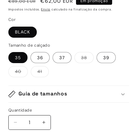
Preço
Preço
€62,00 EUR
€89,00 EUR
Em promoção
normal
de
Impostos incluídos.
Envio
calculado na finalização da compra.
saldo
Cor
BLACK
Tamanho de calçado
Variante
35
36
37
38
39
esgotada
ou
indisponível
Variante
Variante
40
41
esgotada
esgotada
ou
ou
indisponível
indisponível
Guia de tamanhos
Quantidade
Quantidade
Diminuir
Aumentar
a
a