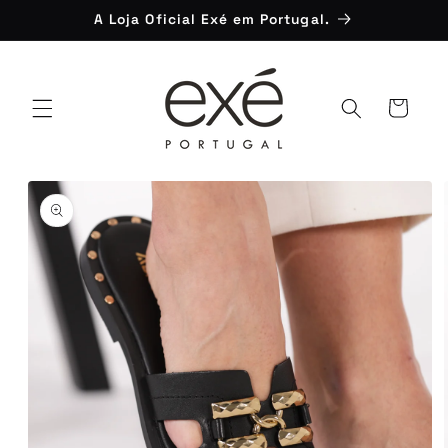
Saltar
A Loja Oficial Exé em Portugal.
para o
conteúdo
Carrinho
Saltar para
a
informação
do produto