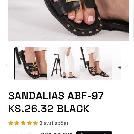
Abrir
conteúdo
multimédia
1
em
modal
SANDALIAS ABF-97
KS.26.32 BLACK
3 avaliações