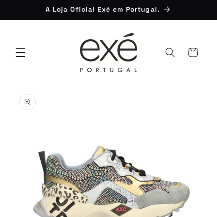
Saltar
A Loja Oficial Exé em Portugal.
para o
conteúdo
Carrinho
Saltar para
a
informação
do produto