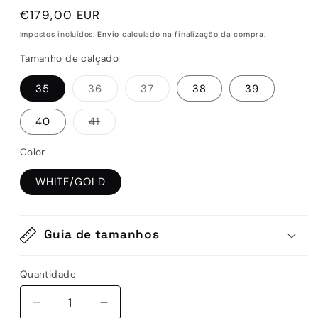
Preço
€179,00 EUR
normal
Impostos incluídos.
Envio
calculado na finalização da compra.
Tamanho de calçado
Variante
Variante
35
36
37
38
39
esgotada
esgotada
ou
ou
indisponível
indisponível
Variante
40
41
esgotada
ou
indisponível
Color
WHITE/GOLD
Guia de tamanhos
Quantidade
Quantidade
Diminuir
Aumentar