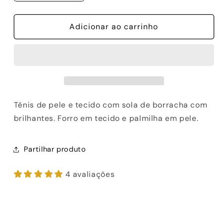
a
a
quantidade
quantidade
de
Adicionar ao carrinho
de
SAPATILHA
SAPATILHA
EXE
EXE
134-
134-
115
115
WHITE/GOLD
WHITE/GOLD
Ténis de pele e tecido com sola de borracha com
brilhantes. Forro em tecido e palmilha em pele.
Partilhar produto
4 avaliações