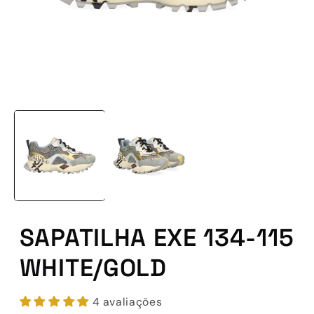
Abrir
conteúdo
multimédia
1
em
modal
SAPATILHA EXE 134-115
WHITE/GOLD
4 avaliações