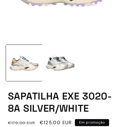
Abrir
conteúdo
multimédia
1
em
modal
SAPATILHA EXE 3020-
8A SILVER/WHITE
Preço
Preço
€125,00 EUR
€179,00 EUR
Em promoção