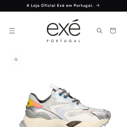
Saltar
A Loja Oficial Exé em Portugal.
para o
conteúdo
Carrinho
Saltar para
a
informação
do produto