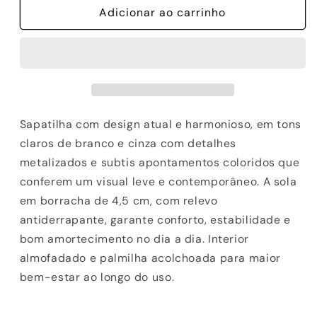
de
Adicionar ao carrinho
de
SAPATILHA
SAPATILHA
EXE
EXE
3020-
3020-
8A
8A
SILVER/WHITE
SILVER/WHITE
Sapatilha com design atual e harmonioso, em tons
claros de branco e cinza com detalhes
metalizados e subtis apontamentos coloridos que
conferem um visual leve e contemporâneo. A sola
em borracha de 4,5 cm, com relevo
antiderrapante, garante conforto, estabilidade e
bom amortecimento no dia a dia. Interior
almofadado e palmilha acolchoada para maior
bem-estar ao longo do uso.