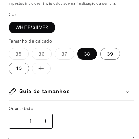
normal
de
Impostos incluídos.
Envio
calculado na finalização da compra.
saldo
Cor
WHITE/SILVER
Tamanho de calçado
Variante
Variante
Variante
35
36
37
38
39
esgotada
esgotada
esgotada
ou
ou
ou
indisponível
indisponível
indisponível
Variante
40
41
esgotada
ou
indisponível
Guia de tamanhos
Quantidade
Quantidade
Diminuir
Aumentar
a
a
quantidade
quantidade