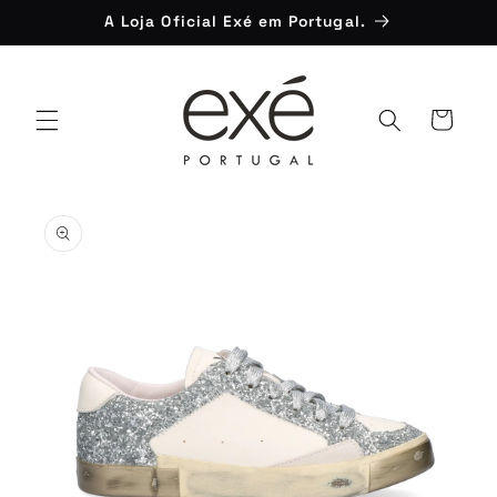
Saltar
A Loja Oficial Exé em Portugal.
para o
conteúdo
Carrinho
Saltar para
a
informação
do produto