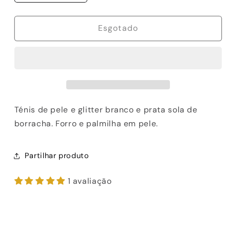
a
a
quantidade
quantidade
de
de
Esgotado
SAPATILHA
SAPATILHA
EXE
EXE
1864-
1864-
10
10
WHITE/SILVER
WHITE/SILVER
Ténis de pele e glitter branco e prata sola de
borracha. Forro e palmilha em pele.
Partilhar produto
1 avaliação