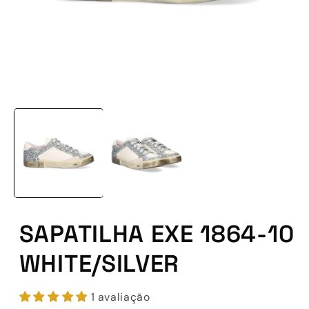
Abrir
conteúdo
multimédia
1
em
modal
SAPATILHA EXE 1864-10
WHITE/SILVER
1 avaliação